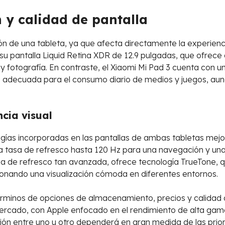
 y calidad de pantalla
ión de una tableta, ya que afecta directamente la experiencia
 su pantalla Liquid Retina XDR de 12.9 pulgadas, que ofrece
o y fotografía. En contraste, el Xiaomi Mi Pad 3 cuenta con
adecuada para el consumo diario de medios y juegos, aunque
cia visual
gías incorporadas en las pantallas de ambas tabletas mejora
 tasa de refresco hasta 120 Hz para una navegación y una in
a de refresco tan avanzada, ofrece tecnología TrueTone, q
ionando una visualización cómoda en diferentes entornos.
n términos de opciones de almacenamiento, precios y calida
ercado, con Apple enfocado en el rendimiento de alta gam
ción entre uno u otro dependerá en gran medida de las prio