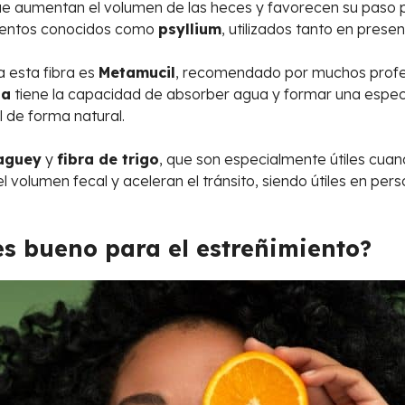
e aumentan el volumen de las heces y favorecen su paso por
ementos conocidos como
psyllium
, utilizados tanto en pres
a esta fibra es
Metamucil
, recomendado por muchos profes
ta
tiene la capacidad de absorber agua y formar una especie
al de forma natural.
aguey
y
fibra de trigo
, que son especialmente útiles cuan
l volumen fecal y aceleran el tránsito, siendo útiles en per
es bueno para el estreñimiento?