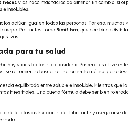
s heces
y las hace más fáciles de eliminar. En cambio, si el 
 e insolubles.
uctos actúan igual en todas las personas. Por eso, mucha
el cuerpo. Productos como
Simifibra
, que combinan distint
gestivas.
ada para tu salud
nto
, hay varios factores a considerar. Primero, es clave ent
cos, se recomienda buscar asesoramiento médico para desc
ezcla equilibrada entre soluble e insoluble. Mientras que la
os intestinales. Una buena fórmula debe ser bien tolerada, f
rtante leer las instrucciones del fabricante y asegurarse de
deseado.