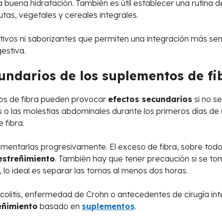
buena hidratación. También es útil establecer una rutina de 
utas, vegetales y cereales integrales.
ivos ni saborizantes que permiten una integración más sencil
gestiva.
undarios de los suplementos de fi
tos de fibra pueden provocar
efectos secundarios
si no s
 o las molestias abdominales durante los primeros días de
 fibra.
mentarlas progresivamente. El exceso de fibra, sobre tod
estreñimiento
. También hay que tener precaución si se t
o, lo ideal es separar las tomas al menos dos horas.
olitis, enfermedad de Crohn o antecedentes de cirugía int
eñimiento
basado en
suplementos
.