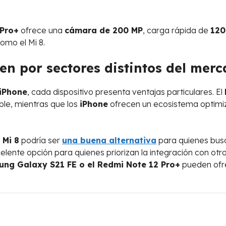
 Pro+
ofrece una
cámara de 200 MP
, carga rápida de
120
omo el Mi 8.
n por sectores distintos del mer
 iPhone
, cada dispositivo presenta ventajas particulares. El
le, mientras que los
iPhone
ofrecen un ecosistema optimiz
 Mi 8
podría ser
una buena alternativa
para quienes busc
lente opción para quienes priorizan la integración con ot
ng Galaxy S21 FE o el Redmi Note 12 Pro+
pueden ofre