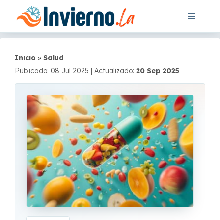
Saltar
Menú
al
contenido
Inicio
»
Salud
Publicado: 08 Jul 2025
|
Actualizado:
20 Sep 2025