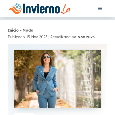
Saltar
Menú
al
contenido
Inicio
»
Moda
Publicado: 15 Nov 2025
|
Actualizado:
18 Nov 2025