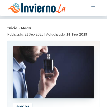
Saltar
Menú
al
contenido
Inicio
»
Moda
Publicado: 21 Sep 2025
|
Actualizado:
29 Sep 2025
MODA