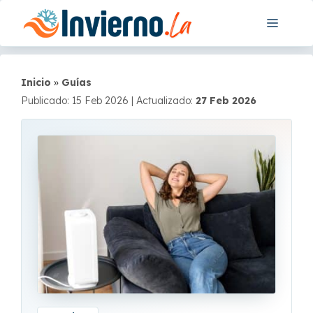
Saltar
Menú
al
contenido
Inicio
»
Guías
Publicado: 15 Feb 2026
|
Actualizado:
27 Feb 2026