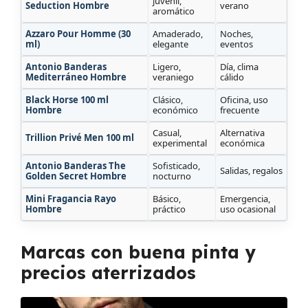
juvenil,
Seduction Hombre
verano
aromático
Azzaro Pour Homme (30
Amaderado,
Noches,
ml)
elegante
eventos
Antonio Banderas
Ligero,
Día, clima
Mediterráneo Hombre
veraniego
cálido
Black Horse 100 ml
Clásico,
Oficina, uso
Hombre
económico
frecuente
Casual,
Alternativa
Trillion Privé Men 100 ml
experimental
económica
Antonio Banderas The
Sofisticado,
Salidas, regalos
Golden Secret Hombre
nocturno
Mini Fragancia Rayo
Básico,
Emergencia,
Hombre
práctico
uso ocasional
Marcas con buena pinta y
precios aterrizados