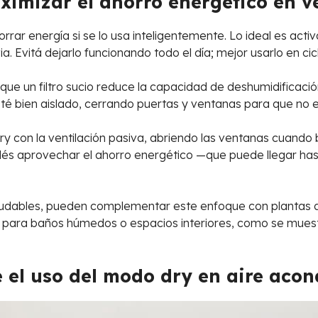
imizar el ahorro energético en v
rrar energía si se lo usa inteligentemente. Lo ideal es ac
. Evitá dejarlo funcionando todo el día; mejor usarlo en ci
 que un filtro sucio reduce la capacidad de deshumidificació
té bien aislado, cerrando puertas y ventanas para que no e
ry con la ventilación pasiva, abriendo las ventanas cuando
podés aprovechar el ahorro energético —que puede llegar h
udables, pueden complementar este enfoque con plantas qu
o para baños húmedos o espacios interiores, como se mues
e el uso del modo dry en aire aco