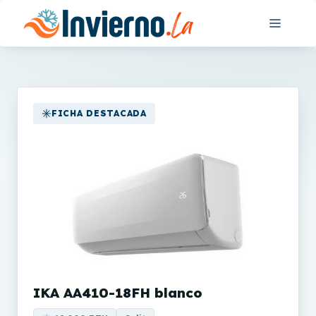
Saltar
Menú
al
contenido
FICHA DESTACADA
IKA AA410-18FH blanco