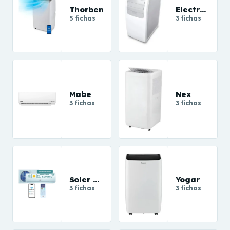
Thorben
Electrolux
5 fichas
3 fichas
Mabe
Nex
3 fichas
3 fichas
Soler y Palau S&P
Yogar
3 fichas
3 fichas